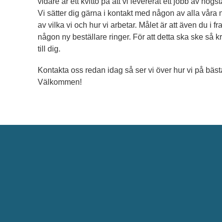
vidare är ett kvitto på att vi levererat ett jobb av hög
Vi sätter dig gärna i kontakt med någon av alla våra 
av vilka vi och hur vi arbetar. Målet är att även du i
någon ny beställare ringer. För att detta ska ske så krä
till dig.
Kontakta oss redan idag så ser vi över hur vi på bästa
Välkommen!