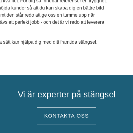
sta kvalitet. För dig så innebär referenser en trygghet.
nöjda kunder så att du kan skapa dig en bättre bild
 framtiden står redo att ge oss en tumme upp när
vs ett perfekt jobb - och det är vi redo att leverera
 sätt kan hjälpa dig med ditt framtida stängsel.
Vi är experter på stängsel
KONTAKTA OSS